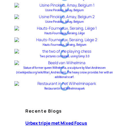
Usine Pinokkio, Amay, Belgium
Usine Pinokkio, Amay, Belgium
Hauts-Fourneaux, Seraing, Liège
Hauts-Fourneaux, Seraing, Belgium
Two pictures combined, using Gimp 3.0
Statue of former queen Wilhelmina, a sculpture by Mari Andriessen
(nl.wikipedia.org/wiki/Mari_Andriessen). The heavy snow provides her with an
additional scarf.
Restaurant in het Wilhelminapark
Recente Blogs
Urbex tripje met Mixed Focus