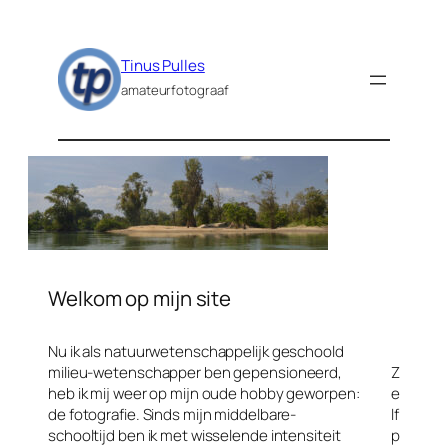
Ga
naar
de
Tinus Pulles
inhoud
amateurfotograaf
Welkom op mijn site
Nu ik als natuurwetenschappelijk geschoold
milieu-wetenschapper ben gepensioneerd,
Z
heb ik mij weer op mijn oude hobby geworpen:
e
de fotografie. Sinds mijn middelbare-
lf
schooltijd ben ik met wisselende intensiteit
p