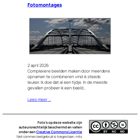
Fotomontages
2 april 2026
Complexere beelden maken door meerdere
opnamen te combineren vind ik steeds
leuker. Ik doe dat al een tijdje. In de.meeste
gevallen probeer ik een beeld…
Lees meer …
Foto’s op deze website zijn
auteursrechtelijk beschermd en vallen
onder een
Creative Commons Licentie
Niet commercieel gebruik is toegestaan, mits