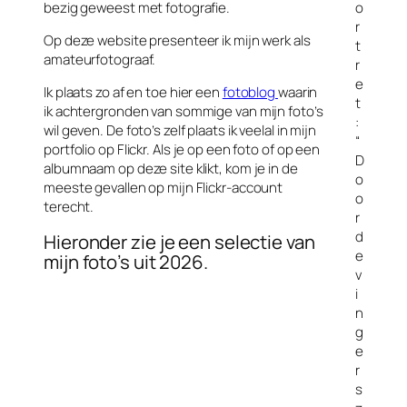
bezig geweest met fotografie.
o
r
Op deze website presenteer ik mijn werk als
t
amateurfotograaf.
r
e
Ik plaats zo af en toe hier een
fotoblog
waarin
t
ik achtergronden van sommige van mijn foto’s
:
wil geven. De foto’s zelf plaats ik veelal in mijn
“
portfolio op Flickr. Als je op een foto of op een
D
albumnaam op deze site klikt, kom je in de
o
meeste gevallen op mijn Flickr-account
o
terecht.
r
d
Hieronder zie je een selectie van
e
mijn foto’s uit 2026.
v
i
n
g
e
r
s